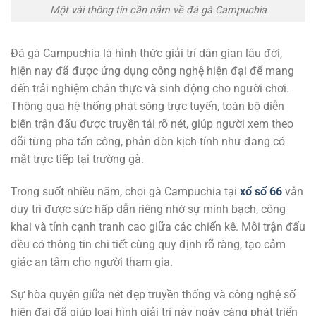
Một vài thông tin cần nắm về đá gà Campuchia
Đá gà Campuchia là hình thức giải trí dân gian lâu đời,
hiện nay đã được ứng dụng công nghệ hiện đại để mang
đến trải nghiệm chân thực và sinh động cho người chơi.
Thông qua hệ thống phát sóng trực tuyến, toàn bộ diễn
biến trận đấu được truyền tải rõ nét, giúp người xem theo
dõi từng pha tấn công, phản đòn kịch tính như đang có
mặt trực tiếp tại trường gà.
Trong suốt nhiều năm, chọi gà Campuchia tại
xổ số 66
vẫn
duy trì được sức hấp dẫn riêng nhờ sự minh bạch, công
khai và tính cạnh tranh cao giữa các chiến kê. Mỗi trận đấu
đều có thông tin chi tiết cùng quy định rõ ràng, tạo cảm
giác an tâm cho người tham gia.
Sự hòa quyện giữa nét đẹp truyền thống và công nghệ số
hiện đại đã giúp loại hình giải trí này ngày càng phát triển