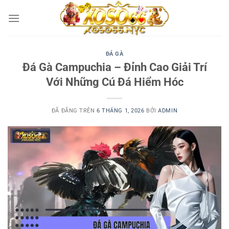
Chuyển
đến
nội
dung
ĐÁ GÀ
Đá Gà Campuchia – Đỉnh Cao Giải Trí
Với Những Cú Đá Hiểm Hóc
ĐÃ ĐĂNG TRÊN
6 THÁNG 1, 2026
BỞI
ADMIN