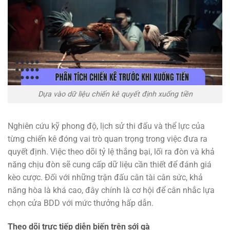
Dựa vào dữ liệu chiến kê quyết định xuống tiền
Nghiên cứu kỹ phong độ, lịch sử thi đấu và thể lực của
từng chiến kê đóng vai trò quan trọng trong việc đưa ra
quyết định. Việc theo dõi tỷ lệ thắng bại, lối ra đòn và khả
năng chịu đòn sẽ cung cấp dữ liệu cần thiết để đánh giá
kèo cược. Đối với những trận đấu cân tài cân sức, khả
năng hòa là khá cao, đây chính là cơ hội để cân nhắc lựa
chọn cửa BDD với mức thưởng hấp dẫn.
Theo dõi trực tiếp diễn biến trên sới gà