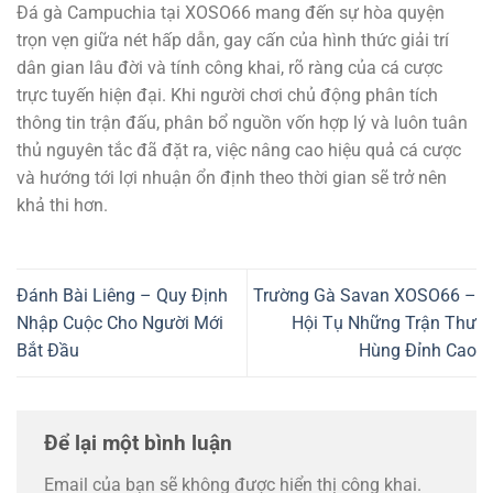
Đá gà Campuchia tại XOSO66 mang đến sự hòa quyện
trọn vẹn giữa nét hấp dẫn, gay cấn của hình thức giải trí
dân gian lâu đời và tính công khai, rõ ràng của cá cược
trực tuyến hiện đại. Khi người chơi chủ động phân tích
thông tin trận đấu, phân bổ nguồn vốn hợp lý và luôn tuân
thủ nguyên tắc đã đặt ra, việc nâng cao hiệu quả cá cược
và hướng tới lợi nhuận ổn định theo thời gian sẽ trở nên
khả thi hơn.
Đánh Bài Liêng – Quy Định
Trường Gà Savan XOSO66 –
Nhập Cuộc Cho Người Mới
Hội Tụ Những Trận Thư
Bắt Đầu
Hùng Đỉnh Cao
Để lại một bình luận
Email của bạn sẽ không được hiển thị công khai.