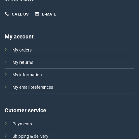
CALL US
E-MAIL
My account
My orders
My returns
My information
My email preferences
Cutomer service
Payments
Shipping & delivery