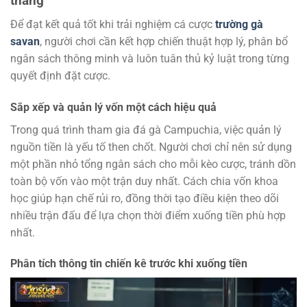
thắng
Để đạt kết quả tốt khi trải nghiệm cá cược
trường gà
savan
, người chơi cần kết hợp chiến thuật hợp lý, phân bổ
ngân sách thông minh và luôn tuân thủ kỷ luật trong từng
quyết định đặt cược.
Sắp xếp và quản lý vốn một cách hiệu quả
Trong quá trình tham gia đá gà Campuchia, việc quản lý
nguồn tiền là yếu tố then chốt. Người chơi chỉ nên sử dụng
một phần nhỏ tổng ngân sách cho mỗi kèo cược, tránh dồn
toàn bộ vốn vào một trận duy nhất. Cách chia vốn khoa
học giúp hạn chế rủi ro, đồng thời tạo điều kiện theo dõi
nhiều trận đấu để lựa chọn thời điểm xuống tiền phù hợp
nhất.
Phân tích thông tin chiến kê trước khi xuống tiền