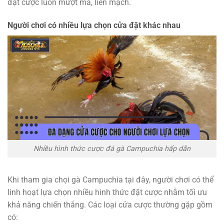
đặt cược luôn mượt mà, liền mạch.
Người chơi có nhiều lựa chọn cửa đặt khác nhau
Nhiều hình thức cược đá gà Campuchia hấp dẫn
Khi tham gia chọi gà Campuchia tại đây, người chơi có thể
linh hoạt lựa chọn nhiều hình thức đặt cược nhằm tối ưu
khả năng chiến thắng. Các loại cửa cược thường gặp gồm
có: