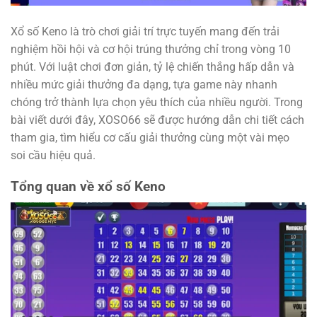
Xổ số Keno là trò chơi giải trí trực tuyến mang đến trải
nghiệm hồi hội và cơ hội trúng thưởng chỉ trong vòng 10
phút.
Với luật chơi đơn giản, tỷ lệ chiến thắng hấp dẫn và
nhiều mức giải thưởng đa dạng, tựa game này nhanh
chóng trở thành lựa chọn yêu thích của nhiều người. Trong
bài viết dưới đây, XOSO66 sẽ được hướng dẫn chi tiết cách
tham gia, tìm hiểu cơ cấu giải thưởng cùng một vài mẹo
soi cầu hiệu quả.
Tổng quan về xổ số Keno