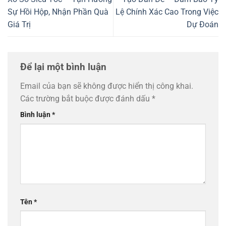
Sự Hồi Hộp, Nhận Phần Quà
Lệ Chính Xác Cao Trong Việc
Giá Trị
Dự Đoán
Để lại một bình luận
Email của bạn sẽ không được hiển thị công khai.
Các trường bắt buộc được đánh dấu
*
Bình luận
*
Tên
*