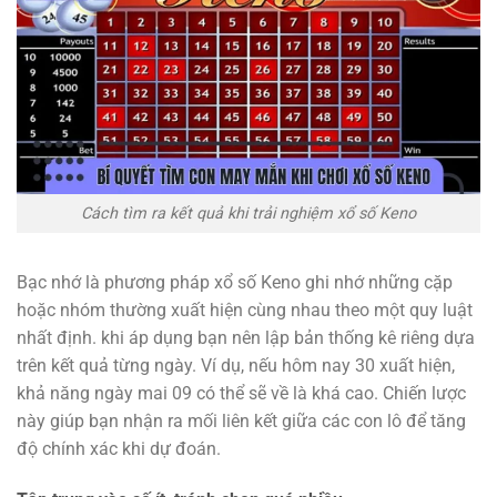
Cách tìm ra kết quả khi trải nghiệm xổ số Keno
Bạc nhớ là phương pháp xổ số Keno ghi nhớ những cặp
hoặc nhóm thường xuất hiện cùng nhau theo một quy luật
nhất định. khi áp dụng bạn nên lập bản thống kê riêng dựa
trên kết quả từng ngày. Ví dụ, nếu hôm nay 30 xuất hiện,
khả năng ngày mai 09 có thể sẽ về là khá cao. Chiến lược
này giúp bạn nhận ra mối liên kết giữa các con lô để tăng
độ chính xác khi dự đoán.